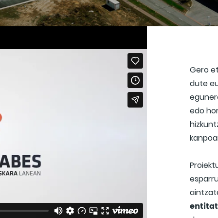
Gero et
dute e
egunero
edo hor
hizkunt
kanpoa
Proiekt
esparr
aintzat
entita