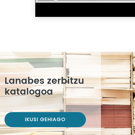
Lanabes zerbitzu
katalogoa
IKUSI GEHIAGO