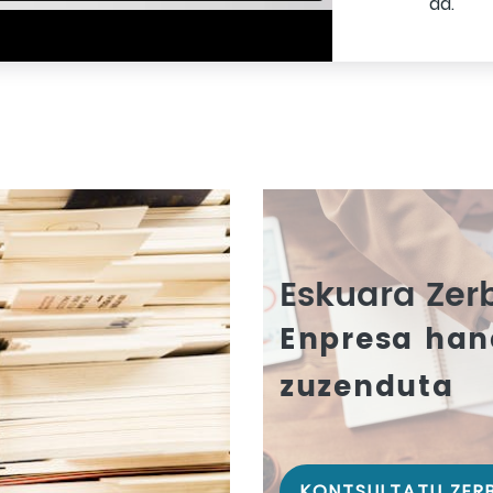
da.
Eskuara Zer
Enpresa han
zuzenduta
KONTSULTATU ZER