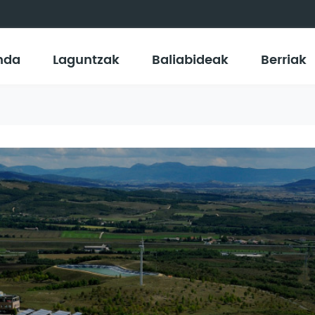
nda
Laguntzak
Baliabideak
Berriak