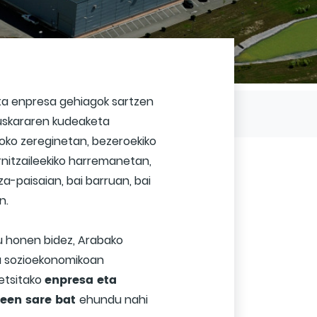
a enpresa gehiagok sartzen
Jarrai gaitzazu
uskararen kudeaketa
ko zereginetan, bezeroekiko
nitzaileekiko harremanetan,
za-paisaian, bai barruan, bai
n.
u honen bidez, Arabako
u sozioekonomikoan
enpresa eta
etsitako
teen sare bat
ehundu nahi