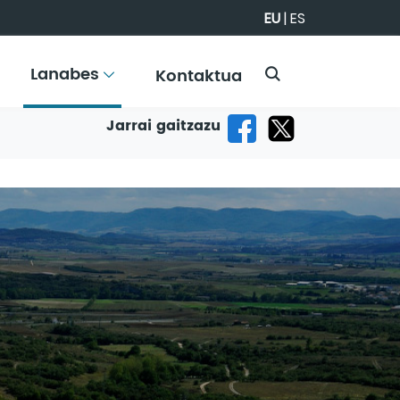
EU
|
ES
Lanabes
Kontaktua
Jarrai gaitzazu