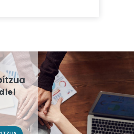
bitzua
diei
BITZUA