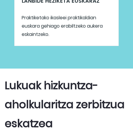
LANBIDE HEZIKETA EUSKARAZ
Praktiketako ikasleei praktikaldian
euskara gehiago erabiltzeko aukera
eskaintzeko.
Lukuak hizkuntza-
aholkularitza zerbitzua 
eskatzea