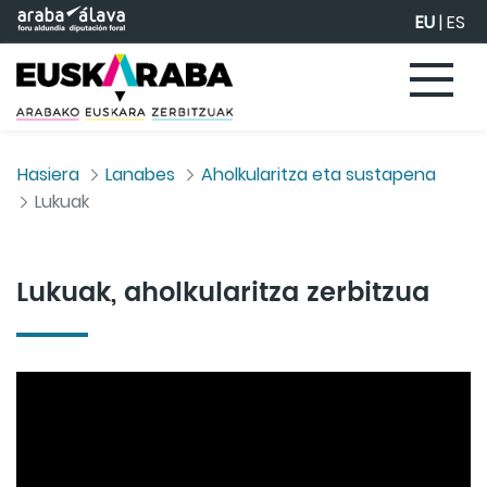
Eduki nagusira joan
EU
|
ES
Hasiera
Lanabes
Aholkularitza eta sustapena
Lukuak
Lukuak, aholkularitza zerbitzua