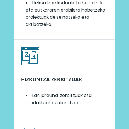
Hizkuntzen kudeaketa hobetzeko
eta euskararen erabilera hobetzeko
proiektuak deiseinatzeko eta
aktibatzeko.
HIZKUNTZA ZERBITZUAK
Lan jarduna, zerbitzuak eta
produktuak euskaratzeko.