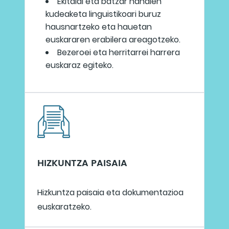
Ekitaldi eta batzar handien
kudeaketa linguistikoari buruz
hausnartzeko eta hauetan
euskararen erabilera areagotzeko.
Bezeroei eta herritarrei harrera
euskaraz egiteko.
HIZKUNTZA PAISAIA
Hizkuntza paisaia eta dokumentazioa
euskaratzeko.