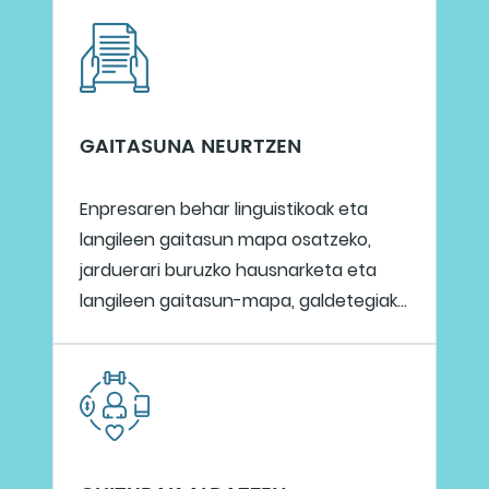
GAITASUNA NEURTZEN
Enpresaren behar linguistikoak eta
langileen gaitasun mapa osatzeko,
jarduerari buruzko hausnarketa eta
langileen gaitasun-mapa, galdetegiak...