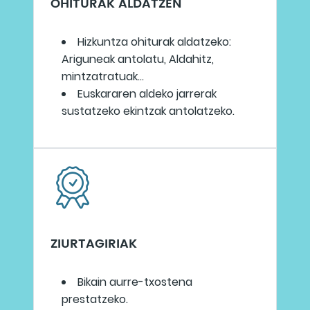
OHITURAK ALDATZEN
Hizkuntza ohiturak aldatzeko:
Ariguneak antolatu, Aldahitz,
mintzatratuak...
Euskararen aldeko jarrerak
sustatzeko ekintzak antolatzeko.
ZIURTAGIRIAK
Bikain aurre-txostena
prestatzeko.