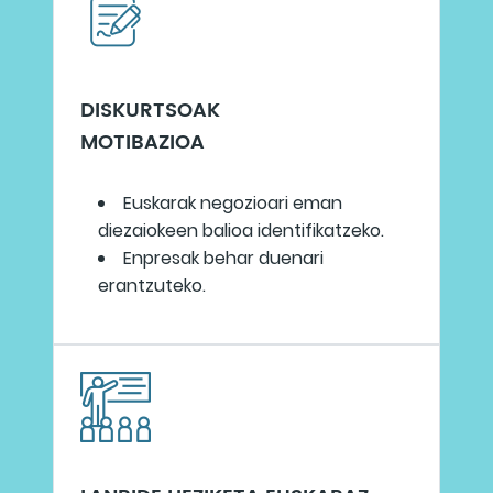
DISKURTSOAK
MOTIBAZIOA
Euskarak negozioari eman
diezaiokeen balioa identifikatzeko.
Enpresak behar duenari
erantzuteko.