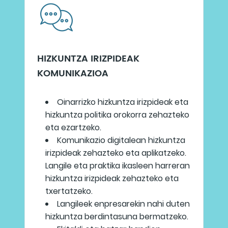
HIZKUNTZA IRIZPIDEAK
KOMUNIKAZIOA
Oinarrizko hizkuntza irizpideak eta
hizkuntza politika orokorra zehazteko
eta ezartzeko.
Komunikazio digitalean hizkuntza
irizpideak zehazteko eta aplikatzeko.
Langile eta praktika ikasleen harreran
hizkuntza irizpideak zehazteko eta
txertatzeko.
Langileek enpresarekin nahi duten
hizkuntza berdintasuna bermatzeko.