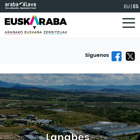
Saltar al contenido principal
EU
|
ES
Síguenos
Lanabes