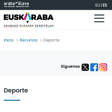
Saltar al contenido principal
EU
|
ES
Inicio
Recursos
Deporte
Síguenos
Deporte