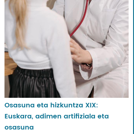
Osasuna eta hizkuntza XIX:
Euskara, adimen artifiziala eta
osasuna