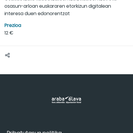
osasun-arloan euskararen etorkizun digitalean
interesa duen edonorentzat
Prezioa
12 €
Pribatutasun politika