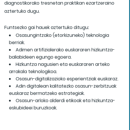
diagnostikorako tresnetan praktikan ezartzeraino
aztertuko dugu.
Funtsezko gai hauek aztertuko ditugu:
Osasungintzako (etorkizuneko) teknologia
berriak.
Adimen artifizialerako euskararen hizkuntza-
baliabideen egungo egoera.
Hizkuntza nagusien eta euskararen arteko
arrakala teknologikoa.
Osasun-digitalizazioko esperientziak euskaraz.
Adin digitalean kalitatezko osasun-zerbitzuak
euskaraz bermatzeko estrategiak.
Osasun-arloko alderdi etikoak eta hizkuntza-
eskubideei buruzkoak.