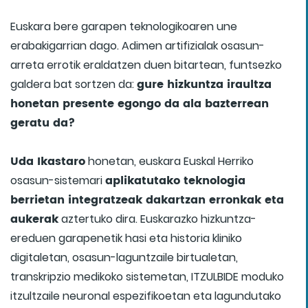
Euskara bere garapen teknologikoaren une
erabakigarrian dago. Adimen artifizialak osasun-
arreta errotik eraldatzen duen bitartean, funtsezko
gure hizkuntza iraultza
galdera bat sortzen da:
honetan presente egongo da ala bazterrean
geratu da?
Uda Ikastaro
honetan, euskara Euskal Herriko
aplikatutako teknologia
osasun-sistemari
berrietan integratzeak dakartzan erronkak eta
aukerak
aztertuko dira. Euskarazko hizkuntza-
ereduen garapenetik hasi eta historia kliniko
digitaletan, osasun-laguntzaile birtualetan,
transkripzio medikoko sistemetan, ITZULBIDE moduko
itzultzaile neuronal espezifikoetan eta lagundutako