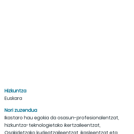
Hizkuntza
Euskara
Nori zuzendua
Ikastaro hau egokia da osasun-profesionalentzat,
hizkuntza-teknologietako ikertzaileentzat,
Osakidetzako kudeatzaileentzat, ikasleentzat eta