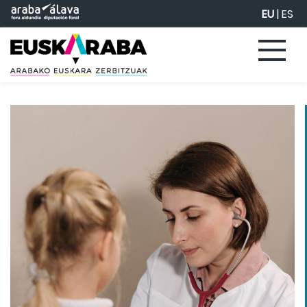
Eduki nagusira joan
EU
|
ES