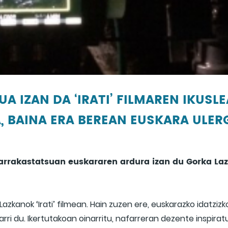
A IZAN DA ‘IRATI’ FILMAREN IKUS
, BAINA ERA BEREAN EUSKARA ULERG
m arrakastatsuan euskararen ardura izan du Gorka Laz
azkanok ‘Irati’ filmean. Hain zuzen ere, euskarazko idatziz
arri du. Ikertutakoan oinarritu, nafarreran dezente inspir