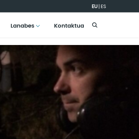
EU
|
ES
Lanabes
Kontaktua