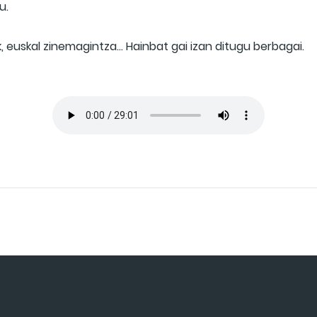
u.
mak, euskal zinemagintza… Hainbat gai izan ditugu berbagai.