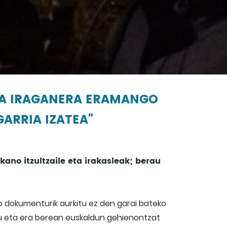
LEA IRAGANERA ERAMANGO
ARRIA IZATEA"
kano itzultzaile eta irakasleak; berau
ko dokumenturik aurkitu ez den garai bateko
atu eta era berean euskaldun gehienontzat