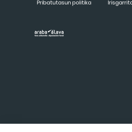
Pribatutasun politika
Irisgarri