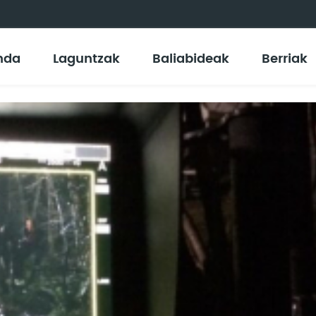
nda
Laguntzak
Baliabideak
Berriak