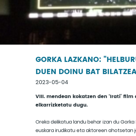
GORKA LAZKANO: "HELBURU
DUEN DOINU BAT BILATZEA
2023-05-04
VIII. mendean kokatzen den ‘Irati’ fil
elkarrizketatu dugu.
Oreka delikatua landu behar izan du Gorka L
euskara irudikatu eta aktoreen ahotsetan j