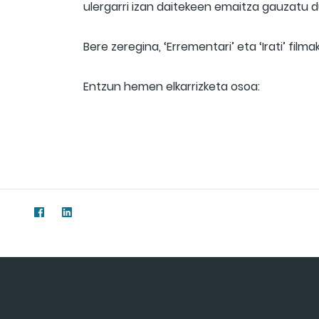
ulergarri izan daitekeen emaitza gauzatu d
Bere zeregina, ‘Errementari’ eta ‘Irati’ fil
Entzun hemen elkarrizketa osoa: