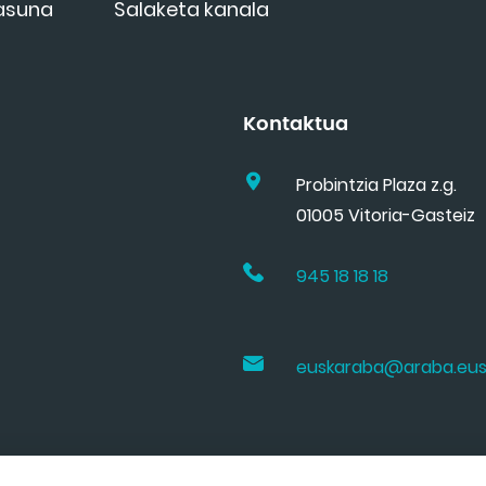
tasuna
Salaketa kanala
Kontaktua
Probintzia Plaza z.g.
01005 Vitoria-Gasteiz
945 18 18 18
euskaraba@araba.eu