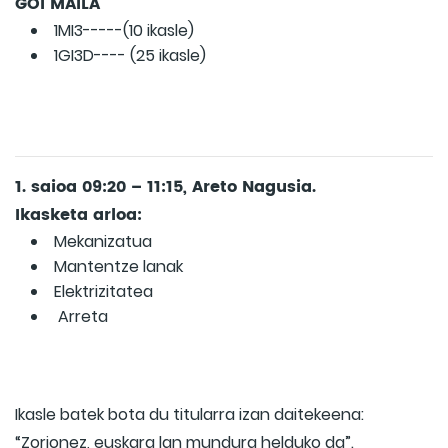
GOI MAILA
1MI3-----(10 ikasle)
1GI3D---- (25 ikasle)
1. saioa 09:20 – 11:15, Areto Nagusia.
Ikasketa arloa:
Mekanizatua
Mantentze lanak
Elektrizitatea
Arreta
Ikasle batek bota du titularra izan daitekeena:
“Zorionez, euskara lan mundura helduko da”.