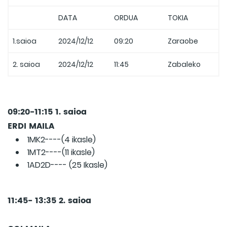
DATA
ORDUA
TOKIA
1.saioa
2024/12/12
09:20
Zaraobe
2. saioa
2024/12/12
11:45
Zabaleko
09:20-11:15 1. saioa
ERDI MAILA
1MK2----(4 ikasle)
1MT2----(11 ikasle)
1AD2D---- (25 Ikasle)
11:45- 13:35 2. saioa