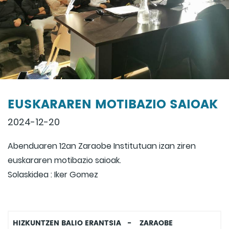
EUSKARAREN MOTIBAZIO SAIOAK
2024-12-20
Abenduaren 12an Zaraobe Institutuan izan ziren
euskararen motibazio saioak.
Solaskidea : Iker Gomez
HIZKUNTZEN BALIO ERANTSIA - ZARAOBE