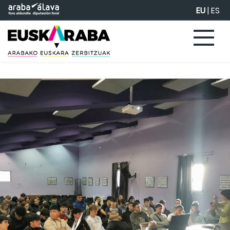
Eduki nagusira joan
EU
|
ES