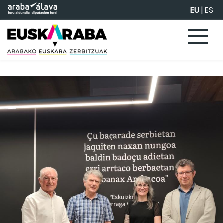
Eduki nagusira joan
EU
|
ES