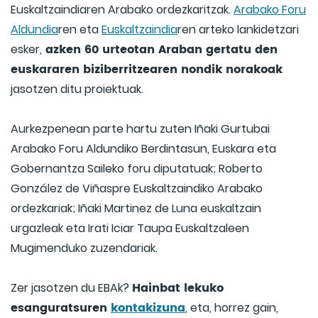
Euskaltzaindiaren Arabako ordezkaritzak.
Arabako Foru
Aldundia
ren eta
Euskaltzaindia
ren arteko lankidetzari
azken 60 urteotan Araban gertatu den
esker,
euskararen biziberritzearen nondik norakoak
jasotzen ditu proiektuak.
Aurkezpenean parte hartu zuten Iñaki Gurtubai
Arabako Foru Aldundiko Berdintasun, Euskara eta
Gobernantza Saileko foru diputatuak; Roberto
González de Viñaspre Euskaltzaindiko Arabako
ordezkariak; Iñaki Martinez de Luna euskaltzain
urgazleak eta Irati Iciar Taupa Euskaltzaleen
Mugimenduko zuzendariak.
Hainbat lekuko
Zer jasotzen du EBAk?
esanguratsuren
kontakizuna
, eta, horrez gain,