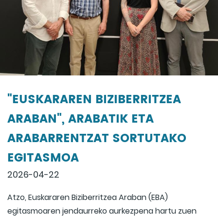
"EUSKARAREN BIZIBERRITZEA
ARABAN", ARABATIK ETA
ARABARRENTZAT SORTUTAKO
EGITASMOA
2026-04-22
Atzo, Euskararen Biziberritzea Araban (EBA)
egitasmoaren jendaurreko aurkezpena hartu zuen