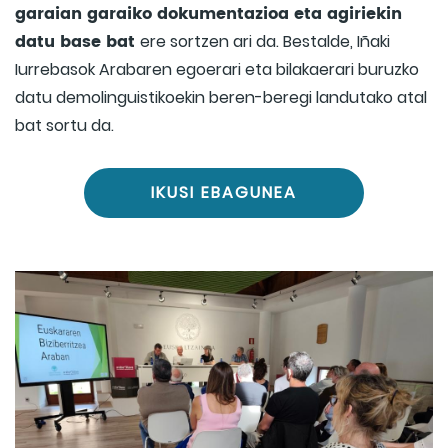
garaian garaiko dokumentazioa eta agiriekin
datu base bat
ere sortzen ari da. Bestalde, Iñaki
Iurrebasok Arabaren egoerari eta bilakaerari buruzko
datu demolinguistikoekin beren-beregi landutako atal
bat sortu da.
IKUSI EBAGUNEA