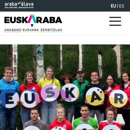
Eduki nagusira joan
EU
|
ES