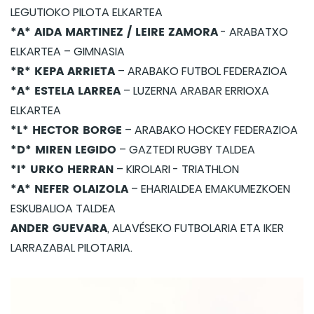
LEGUTIOKO PILOTA ELKARTEA
*A* AIDA MARTINEZ / LEIRE ZAMORA
- ARABATXO
ELKARTEA – GIMNASIA
*R* KEPA ARRIETA
– ARABAKO FUTBOL FEDERAZIOA
*A* ESTELA LARREA
– LUZERNA ARABAR ERRIOXA
ELKARTEA
*L* HECTOR BORGE
– ARABAKO HOCKEY FEDERAZIOA
*D* MIREN LEGIDO
– GAZTEDI RUGBY TALDEA
*I* URKO HERRAN
– KIROLARI - TRIATHLON
*A* NEFER OLAIZOLA
– EHARIALDEA EMAKUMEZKOEN
ESKUBALIOA TALDEA
ANDER GUEVARA
, ALAVÉSEKO FUTBOLARIA ETA IKER
LARRAZABAL PILOTARIA.