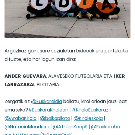
Argazkiaz gain, sare sozialetan bideoak ere partekatu
dituzte, eta hor lagun izan dira:
ANDER GUEVARA
IKER
, ALAVESEKO FUTBOLARIA ETA
LARRAZABAL
PILOTARIA.
Zergatik ez
@Euskaraldia
baliatu, kirol arloan jauzi bat
emateko?
#EuskaraKirolean
|
#KirolaEuskaraz
|
@ArabaKirola
|
@baikopilota
|
@Kiroleskola
|
@NatacinMenditxo
|
@AthlonKoopE
|
@Euskaraba