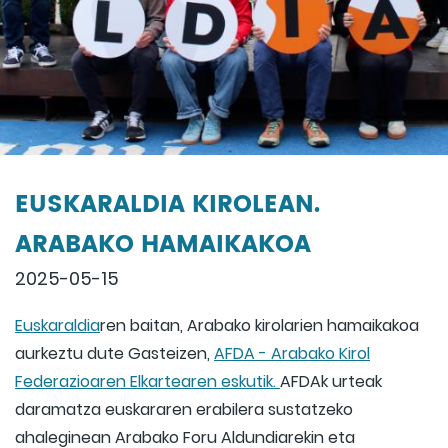
EUSKARALDIA KIROLEAN.
ARABAKO HAMAIKAKOA
2025-05-15
Euskaraldia
ren baitan, Arabako kirolarien hamaikakoa
aurkeztu dute Gasteizen,
AFDA - Arabako Kirol
Federazioaren Elkartearen eskutik.
AFDAk urteak
daramatza euskararen erabilera sustatzeko
ahaleginean Arabako Foru Aldundiarekin eta