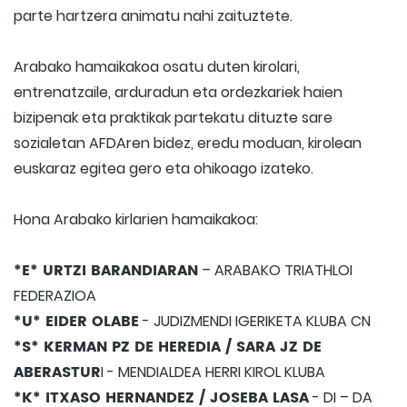
parte hartzera animatu nahi zaituztete.
Arabako hamaikakoa osatu duten kirolari,
entrenatzaile, arduradun eta ordezkariek haien
bizipenak eta praktikak partekatu dituzte sare
sozialetan AFDAren bidez, eredu moduan, kirolean
euskaraz egitea gero eta ohikoago izateko.
Hona Arabako kirlarien hamaikakoa:
*E* URTZI BARANDIARAN
– ARABAKO TRIATHLOI
FEDERAZIOA
*U* EIDER OLABE
- JUDIZMENDI IGERIKETA KLUBA CN
*S* KERMAN PZ DE HEREDIA / SARA JZ DE
ABERASTUR
I - MENDIALDEA HERRI KIROL KLUBA
*K* ITXASO HERNANDEZ / JOSEBA LASA
- DI – DA