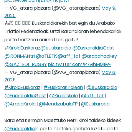
pic.twitter.com/ZsRAmcjOwY
— VG_atara plazara (@VG_ataraplazara)
May 9,
2025
🚴🏻 🏊🏻 🏃🏻‍♀️ Euskaraldiarekin bat egin du Arabako
Triatloi Federazioak. Urtzi Barandiaran lehendakariak
parte hartzera animatzen gaitu!
#KirolaEuskaraz
@euskaraldia
@EuskaraldiaGast
@IRONMANtri
@aTLETIS
@aff_faf
@arabahockey
@GAZTEDI_RUGBY
pic.twitter.com/P7vIhMM1wF
— VG_atara plazara (@VG_ataraplazara)
May 6,
2025
#KirolaEuskaraz
|
#EuskaraKirolean
|
@euskaraldia
@EuskaraldiaGast
|
@Kiroleskola
|
@aff_faf
|
@ArabaKirola
|
@MendizabalaFP
|
@Euskaraba
Sara eta Kerman Maeztuko Herri Kirol taldeko kideek
@Euskaraldia
|n parte harteko gonbita luzatu diete