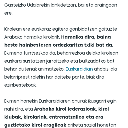
Gasteizko Udalarekin lankidetzan, bai eta oraingoan
ere.
Kirolean ere euskaraz egitera gonbidatzen gaituzte
Hamaika dira, baina
Arabako hamaika kirolarik.
beste hainbesteren ordezkaritza txiki bat da
.
Ekimena funtsezkoa da, beharrezkoa delako kirolean
euskara sustatzen jarraitzeko eta bultzadatxo bat
behar dutenak animatzeko.
Euskaraldian
ahobizi ala
belarriprest rolekin har daiteke parte, biak dira
ezinbestekoak.
Ekimen honekin Euskaraldiaren onurak ikusgarri egin
Arabako kirol federazioak, kirol
nahi dira, eta
klubak, kirolariak, entrenatzailea eta era
guztietako kirol eragileak
ariketa sozial honetan