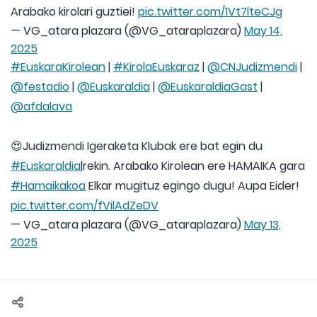
Arabako kirolari guztiei!
pic.twitter.com/1Vt7lteCJg
— VG_atara plazara (@VG_ataraplazara)
May 14,
2025
#EuskaraKirolean
|
#KirolaEuskaraz
|
@CNJudizmendi
|
@festadio
|
@Euskaraldia
|
@EuskaraldiaGast
|
@afdalava
😍Judizmendi Igeraketa Klubak ere bat egin du
#Euskaraldia
|rekin. Arabako Kirolean ere HAMAIKA gara
#Hamaikakoa
Elkar mugituz egingo dugu! Aupa Eider!
pic.twitter.com/fVilAdZeDV
— VG_atara plazara (@VG_ataraplazara)
May 13,
2025