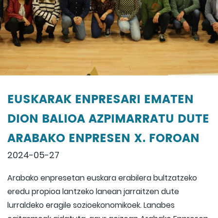
EUSKARAK ENPRESARI EMATEN
DION BALIOA AZPIMARRATU DUTE
ARABAKO ENPRESEN X. FOROAN
2024-05-27
Arabako enpresetan euskara erabilera bultzatzeko
eredu propioa lantzeko lanean jarraitzen dute
lurraldeko eragile sozioekonomikoek. Lanabes