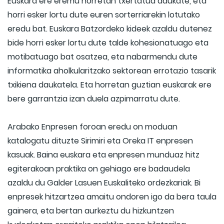
Euskara ere eremu horretan txertatua daukate, eta
horri esker lortu dute euren sorterriarekin lotutako
eredu bat. Euskara Batzordeko kideek azaldu dutenez
bide horri esker lortu dute talde kohesionatuago eta
motibatuago bat osatzea, eta nabarmendu dute
informatika aholkularitzako sektorean errotazio tasarik
txikiena daukatela. Eta horretan guztian euskarak ere
bere garrantzia izan duela azpimarratu dute.
Arabako Enpresen foroan eredu on moduan
katalogatu dituzte Sirimiri eta Oreka IT enpresen
kasuak. Baina euskara eta enpresen munduaz hitz
egiterakoan praktika on gehiago ere badaudela
azaldu du Galder Lasuen Euskaliteko ordezkariak. Bi
enpresek hitzartzea amaitu ondoren igo da bera taula
gainera, eta bertan aurkeztu du hizkuntzen