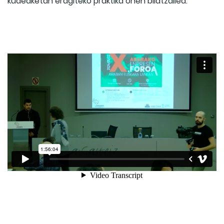
kudeaketan eragiteko praktika onen bilatzailea.