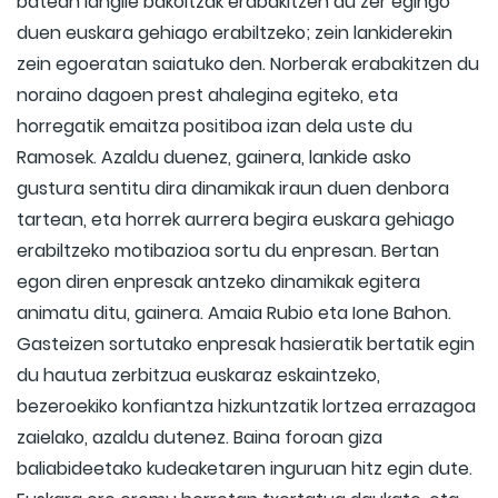
batean langile bakoitzak erabakitzen du zer egingo
duen euskara gehiago erabiltzeko; zein lankiderekin
zein egoeratan saiatuko den. Norberak erabakitzen du
noraino dagoen prest ahalegina egiteko, eta
horregatik emaitza positiboa izan dela uste du
Ramosek. Azaldu duenez, gainera, lankide asko
gustura sentitu dira dinamikak iraun duen denbora
tartean, eta horrek aurrera begira euskara gehiago
erabiltzeko motibazioa sortu du enpresan. Bertan
egon diren enpresak antzeko dinamikak egitera
animatu ditu, gainera. Amaia Rubio eta Ione Bahon.
Gasteizen sortutako enpresak hasieratik bertatik egin
du hautua zerbitzua euskaraz eskaintzeko,
bezeroekiko konfiantza hizkuntzatik lortzea errazagoa
zaielako, azaldu dutenez. Baina foroan giza
baliabideetako kudeaketaren inguruan hitz egin dute.