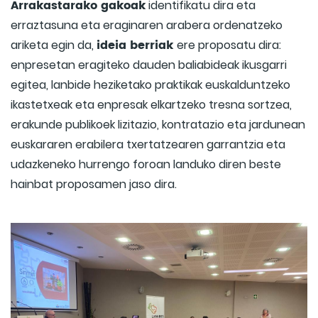
Arrakastarako gakoak
identifikatu dira eta
erraztasuna eta eraginaren arabera ordenatzeko
ideia berriak
ariketa egin da,
ere proposatu dira:
enpresetan eragiteko dauden baliabideak ikusgarri
egitea, lanbide heziketako praktikak euskalduntzeko
ikastetxeak eta enpresak elkartzeko tresna sortzea,
erakunde publikoek lizitazio, kontratazio eta jardunean
euskararen erabilera txertatzearen garrantzia eta
udazkeneko hurrengo foroan landuko diren beste
hainbat proposamen jaso dira.