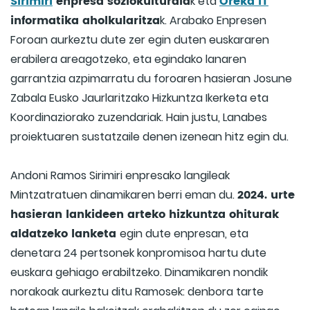
Sirimiri
enpresa soziokulturala
Oreka IT
k eta
informatika aholkularitza
k. Arabako Enpresen
Foroan aurkeztu dute zer egin duten euskararen
erabilera areagotzeko, eta egindako lanaren
garrantzia azpimarratu du foroaren hasieran Josune
Zabala Eusko Jaurlaritzako Hizkuntza Ikerketa eta
Koordinaziorako zuzendariak. Hain justu, Lanabes
proiektuaren sustatzaile denen izenean hitz egin du.
Andoni Ramos Sirimiri enpresako langileak
2024. urte
Mintzatratuen dinamikaren berri eman du.
hasieran lankideen arteko hizkuntza ohiturak
aldatzeko lanketa
egin dute enpresan, eta
denetara 24 pertsonek konpromisoa hartu dute
euskara gehiago erabiltzeko. Dinamikaren nondik
norakoak aurkeztu ditu Ramosek: denbora tarte