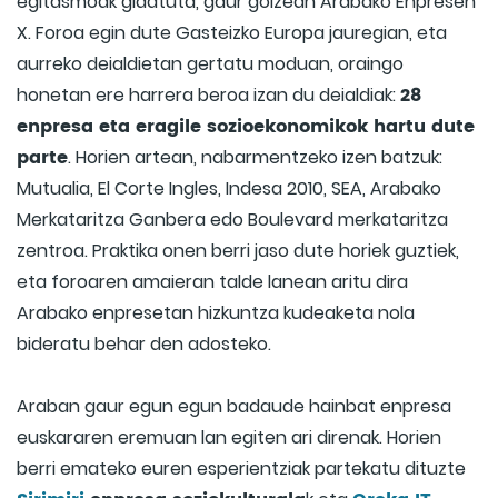
egitasmoak gidatuta, gaur goizean Arabako Enpresen
X. Foroa egin dute Gasteizko Europa jauregian, eta
aurreko deialdietan gertatu moduan, oraingo
28
honetan ere harrera beroa izan du deialdiak:
enpresa eta eragile sozioekonomikok hartu dute
parte
. Horien artean, nabarmentzeko izen batzuk:
Mutualia, El Corte Ingles, Indesa 2010, SEA, Arabako
Merkataritza Ganbera edo Boulevard merkataritza
zentroa. Praktika onen berri jaso dute horiek guztiek,
eta foroaren amaieran talde lanean aritu dira
Arabako enpresetan hizkuntza kudeaketa nola
bideratu behar den adosteko.
Araban gaur egun egun badaude hainbat enpresa
euskararen eremuan lan egiten ari direnak. Horien
berri emateko euren esperientziak partekatu dituzte