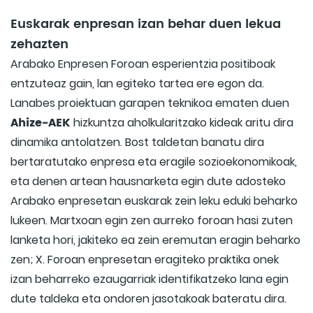
Euskarak enpresan izan behar duen lekua
zehazten
Arabako Enpresen Foroan esperientzia positiboak
entzuteaz gain, lan egiteko tartea ere egon da.
Lanabes proiektuan garapen teknikoa ematen duen
Ahize-AEK
hizkuntza aholkularitzako kideak aritu dira
dinamika antolatzen. Bost taldetan banatu dira
bertaratutako enpresa eta eragile sozioekonomikoak,
eta denen artean hausnarketa egin dute adosteko
Arabako enpresetan euskarak zein leku eduki beharko
lukeen. Martxoan egin zen aurreko foroan hasi zuten
lanketa hori, jakiteko ea zein eremutan eragin beharko
zen; X. Foroan enpresetan eragiteko praktika onek
izan beharreko ezaugarriak identifikatzeko lana egin
dute taldeka eta ondoren jasotakoak bateratu dira.