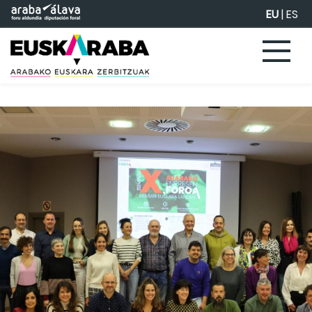
Eduki nagusira joan
EU
|
ES