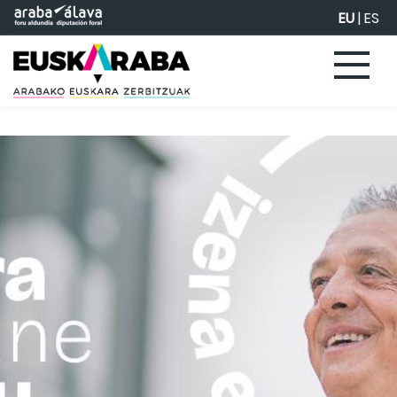
Eduki nagusira joan
EU
|
ES