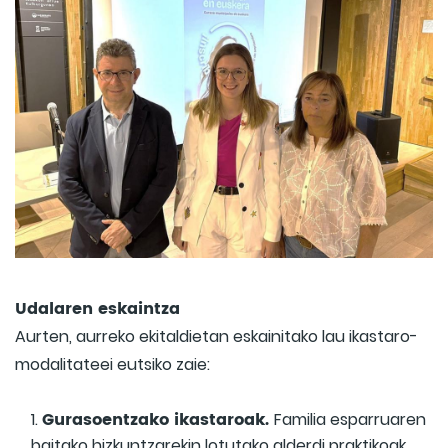
Udalaren eskaintza
Aurten, aurreko ekitaldietan eskainitako lau ikastaro-
modalitateei eutsiko zaie:
Gurasoentzako ikastaroak.
Familia esparruaren
baitako hizkuntzarekin lotutako alderdi praktikoak