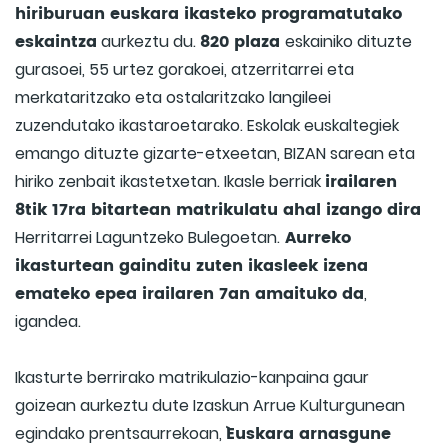
hiriburuan euskara ikasteko programatutako
eskaintza
820 plaza
aurkeztu du.
eskainiko dituzte
gurasoei, 55 urtez gorakoei, atzerritarrei eta
merkataritzako eta ostalaritzako langileei
zuzendutako ikastaroetarako. Eskolak euskaltegiek
emango dituzte gizarte-etxeetan, BIZAN sarean eta
irailaren
hiriko zenbait ikastetxetan. Ikasle berriak
8tik 17ra bitartean matrikulatu ahal izango dira
Aurreko
Herritarrei Laguntzeko Bulegoetan.
ikasturtean gainditu zuten ikasleek izena
emateko epea irailaren 7an amaituko da
,
igandea.
Ikasturte berrirako matrikulazio-kanpaina gaur
goizean aurkeztu dute Izaskun Arrue Kulturgunean
`Euskara arnasgune
egindako prentsaurrekoan,