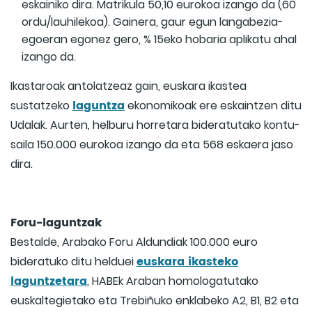
eskainiko dira. Matrikula 50,10 eurokoa izango da (60
ordu/lauhilekoa). Gainera, gaur egun langabezia-
egoeran egonez gero, % 15eko hobaria aplikatu ahal
izango da.
Ikastaroak antolatzeaz gain, euskara ikastea
laguntza
sustatzeko
ekonomikoak ere eskaintzen ditu
Udalak. Aurten, helburu horretara bideratutako kontu-
saila 150.000 eurokoa izango da eta 568 eskaera jaso
dira.
Foru-laguntzak
Bestalde, Arabako Foru Aldundiak 100.000 euro
euskara ikasteko
bideratuko ditu helduei
laguntzetara
, HABEk Araban homologatutako
euskaltegietako eta Trebiñuko enklabeko A2, B1, B2 eta