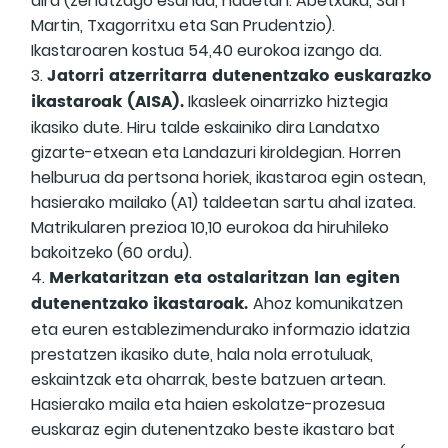
dira (zehatzago esanda, hauetan: Abetxuku, San
Martin, Txagorritxu eta San Prudentzio).
Ikastaroaren kostua 54,40 eurokoa izango da.
Jatorri atzerritarra dutenentzako euskarazko
ikastaroak (AISA).
Ikasleek oinarrizko hiztegia
ikasiko dute. Hiru talde eskainiko dira Landatxo
gizarte-etxean eta Landazuri kiroldegian. Horren
helburua da pertsona horiek, ikastaroa egin ostean,
hasierako mailako (A1) taldeetan sartu ahal izatea.
Matrikularen prezioa 10,10 eurokoa da hiruhileko
bakoitzeko (60 ordu).
Merkataritzan eta ostalaritzan lan egiten
dutenentzako ikastaroak.
Ahoz komunikatzen
eta euren establezimendurako informazio idatzia
prestatzen ikasiko dute, hala nola errotuluak,
eskaintzak eta oharrak, beste batzuen artean.
Hasierako maila eta haien eskolatze-prozesua
euskaraz egin dutenentzako beste ikastaro bat