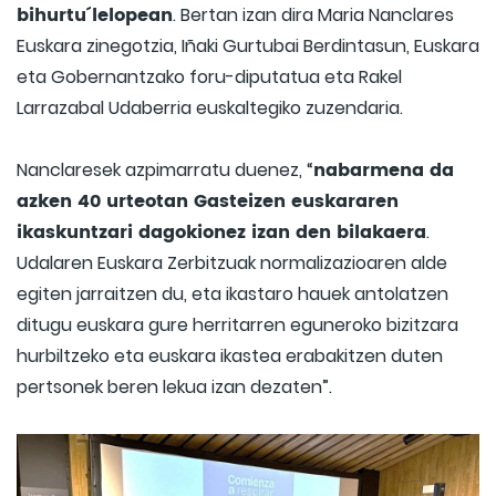
bihurtu´ lelopean
. Bertan izan dira Maria Nanclares
Euskara zinegotzia, Iñaki Gurtubai Berdintasun, Euskara
eta Gobernantzako foru-diputatua eta Rakel
Larrazabal Udaberria euskaltegiko zuzendaria.
nabarmena da
Nanclaresek azpimarratu duenez, “
azken 40 urteotan Gasteizen euskararen
ikaskuntzari dagokionez izan den bilakaera
.
Udalaren Euskara Zerbitzuak normalizazioaren alde
egiten jarraitzen du, eta ikastaro hauek antolatzen
ditugu euskara gure herritarren eguneroko bizitzara
hurbiltzeko eta euskara ikastea erabakitzen duten
pertsonek beren lekua izan dezaten”.