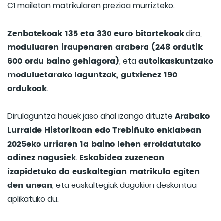
C1 mailetan matrikularen prezioa murrizteko.
Zenbatekoak 135 eta 330 euro bitartekoak
dira,
moduluaren iraupenaren arabera (248 ordutik
600 ordu baino gehiagora)
autoikaskuntzako
, eta
moduluetarako laguntzak, gutxienez 190
ordukoak
.
Arabako
Dirulaguntza hauek jaso ahal izango dituzte
Lurralde Historikoan edo Trebiñuko enklabean
2025eko urriaren 1a baino lehen erroldatutako
adinez nagusiek
Eskabidea zuzenean
.
izapidetuko da euskaltegian matrikula egiten
den unean
, eta euskaltegiak dagokion deskontua
aplikatuko du.