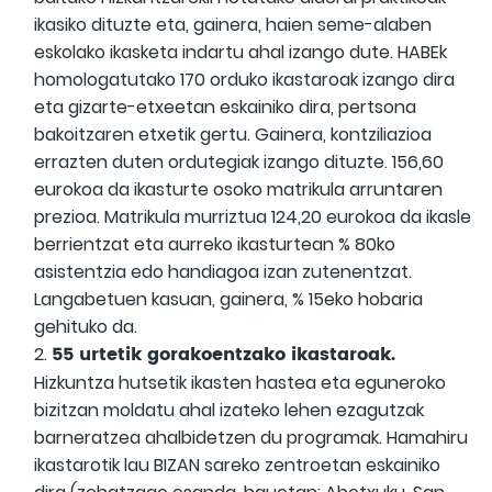
ikasiko dituzte eta, gainera, haien seme-alaben
eskolako ikasketa indartu ahal izango dute. HABEk
homologatutako 170 orduko ikastaroak izango dira
eta gizarte-etxeetan eskainiko dira, pertsona
bakoitzaren etxetik gertu. Gainera, kontziliazioa
errazten duten ordutegiak izango dituzte. 156,60
eurokoa da ikasturte osoko matrikula arruntaren
prezioa. Matrikula murriztua 124,20 eurokoa da ikasle
berrientzat eta aurreko ikasturtean % 80ko
asistentzia edo handiagoa izan zutenentzat.
Langabetuen kasuan, gainera, % 15eko hobaria
gehituko da.
55 urtetik gorakoentzako ikastaroak.
Hizkuntza hutsetik ikasten hastea eta eguneroko
bizitzan moldatu ahal izateko lehen ezagutzak
barneratzea ahalbidetzen du programak. Hamahiru
ikastarotik lau BIZAN sareko zentroetan eskainiko