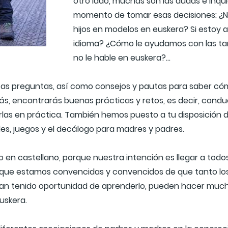
otro lado, muchas son las dudas e inqu
momento de tomar esas decisiones: ¿No
hijos en modelos en euskera? Si estoy 
idioma? ¿Cómo le ayudamos con las ta
no le hable en euskera?…
tas preguntas, así como consejos y pautas para saber có
s, encontrarás buenas prácticas y retos, es decir, condu
las en práctica. También hemos puesto a tu disposición di
es, juegos y el decálogo para madres y padres.
 en castellano, porque nuestra intención es llegar a tod
, ya que estamos convencidas y convencidos de que tanto 
an tenido oportunidad de aprenderlo, pueden hacer much
euskera.