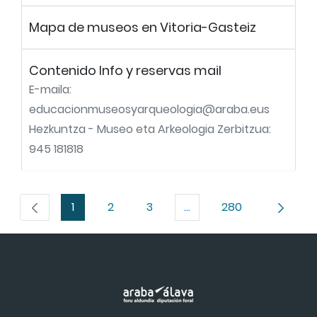
Mapa de museos en Vitoria-Gasteiz
Contenido Info y reservas mail
E-maila:
educacionmuseosyarqueologia@araba.eus
Hezkuntza - Museo eta Arkeologia Zerbitzua:
945 181818
1
2
3
...
280
Página
Página
Página
Páginas intermedias Us
Página