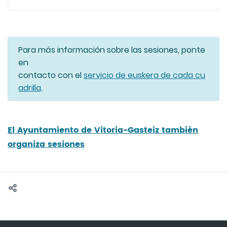
A
Para más información sobre las sesiones, ponte
en
contacto con el
servicio de euskera de cada cu
adrilla
.
El Ayuntamiento de Vitoria-Gasteiz también
organiza sesiones