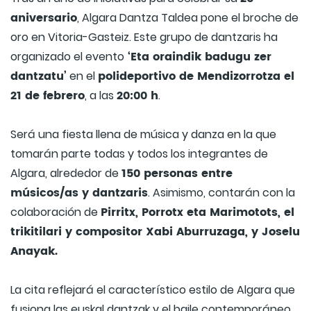
aniversario
, Algara Dantza Taldea pone el broche de
oro en Vitoria-Gasteiz. Este grupo de dantzaris ha
‘Eta oraindik badugu zer
organizado el evento
dantzatu’
polideportivo de Mendizorrotza el
en el
21 de febrero
20:00 h
, a las
.
Será una fiesta llena de música y danza en la que
tomarán parte todas y todos los integrantes de
150 personas entre
Algara, alrededor de
músicos/as y dantzaris
. Asimismo, contarán con la
Pirritx, Porrotx eta Marimotots, el
colaboración de
trikitilari y compositor Xabi Aburruzaga, y Joselu
Anayak.
La cita reflejará el característico estilo de Algara que
fusiona las euskal dantzak y el baile contemporáneo