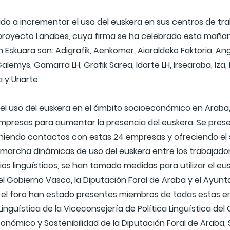
 a incrementar el uso del euskera en sus centros de trab
l proyecto Lanabes, cuya firma se ha celebrado esta mañan
Eskuara son: Adigrafik, Aenkomer, Aiaraldeko Faktoria, An
, Galemys, Gamarra LH, Grafik Sarea, Idarte LH, Irsearaba, Iz
 y Uriarte.
l uso del euskera en el ámbito socioeconómico en Araba, y
empresas para aumentar la presencia del euskera. Se pres
endo contactos con estas 24 empresas y ofreciendo el ser
archa dinámicas de uso del euskera entre los trabajadore
rios lingüísticos, se han tomado medidas para utilizar el eu
el Gobierno Vasco, la Diputación Foral de Araba y el Ayunta
n el foro han estado presentes miembros de todas estas ent
ingüística de la Viceconsejería de Política Lingüística del
conómico y Sostenibilidad de la Diputación Foral de Araba, 