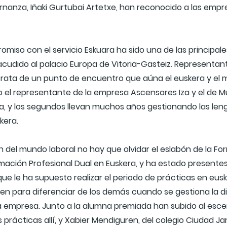
rnanza, Iñaki Gurtubai Artetxe, han reconocido a las empr
miso con el servicio Eskuara ha sido una de las princip
cudido al palacio Europa de Vitoria-Gasteiz. Representa
trata de un punto de encuentro que aúna el euskera y el m
 el representante de la empresa Ascensores Iza y el de M
ra, y los segundos llevan muchos años gestionando las l
kera.
 del mundo laboral no hay que olvidar el eslabón de la Form
ación Profesional Dual en Euskera, y ha estado presente
e le ha supuesto realizar el periodo de prácticas en euske
n para diferenciar de los demás cuando se gestiona la div
 la empresa. Junto a la alumna premiada han subido al esc
 prácticas allí, y Xabier Mendiguren, del colegio Ciudad Ja